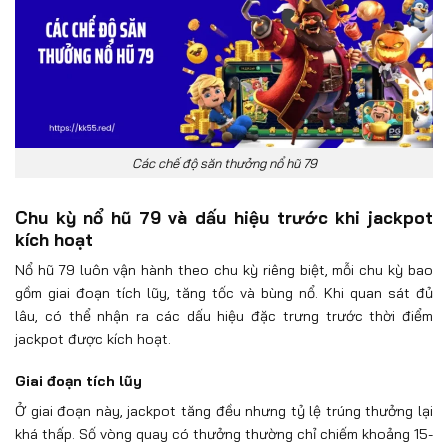
Các chế độ săn thưởng nổ hũ 79
Chu kỳ nổ hũ 79 và dấu hiệu trước khi jackpot
kích hoạt
Nổ hũ 79 luôn vận hành theo chu kỳ riêng biệt, mỗi chu kỳ bao
gồm giai đoạn tích lũy, tăng tốc và bùng nổ. Khi quan sát đủ
lâu, có thể nhận ra các dấu hiệu đặc trưng trước thời điểm
jackpot được kích hoạt.
Giai đoạn tích lũy
Ở giai đoạn này, jackpot tăng đều nhưng tỷ lệ trúng thưởng lại
khá thấp. Số vòng quay có thưởng thường chỉ chiếm khoảng 15-