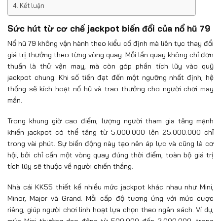
Kết luận
Sức hút từ cơ chế jackpot biến đổi của nổ hũ 79
Nổ hũ 79 không vận hành theo kiểu cố định mà liên tục thay đổi
giá trị thưởng theo từng vòng quay. Mỗi lần quay không chỉ đơn
thuần là thử vận may, mà còn góp phần tích lũy vào quỹ
jackpot chung. Khi số tiền đạt đến một ngưỡng nhất định, hệ
thống sẽ kích hoạt nổ hũ và trao thưởng cho người chơi may
mắn.
Trong khung giờ cao điểm, lượng người tham gia tăng mạnh
khiến jackpot có thể tăng từ 5.000.000 lên 25.000.000 chỉ
trong vài phút. Sự biến động này tạo nên áp lực và cũng là cơ
hội, bởi chỉ cần một vòng quay đúng thời điểm, toàn bộ giá trị
tích lũy sẽ thuộc về người chiến thắng.
Nhà cái KK55 thiết kế nhiều mức jackpot khác nhau như Mini,
Minor, Major và Grand. Mỗi cấp độ tương ứng với mức cược
riêng, giúp người chơi linh hoạt lựa chọn theo ngân sách. Ví dụ,
mức Mini thường dao động từ 500.000 đến 2.000.000, trong