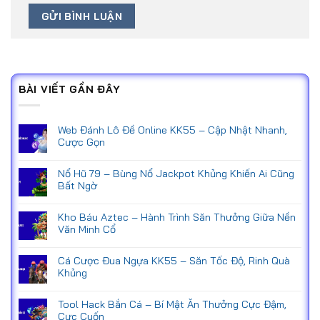
BÀI VIẾT GẦN ĐÂY
Web Đánh Lô Đề Online KK55 – Cập Nhật Nhanh,
Cược Gọn
Nổ Hũ 79 – Bùng Nổ Jackpot Khủng Khiến Ai Cũng
Bất Ngờ
Kho Báu Aztec – Hành Trình Săn Thưởng Giữa Nền
Văn Minh Cổ
Cá Cược Đua Ngựa KK55 – Săn Tốc Độ, Rinh Quà
Khủng
Tool Hack Bắn Cá – Bí Mật Ăn Thưởng Cực Đậm,
Cực Cuốn