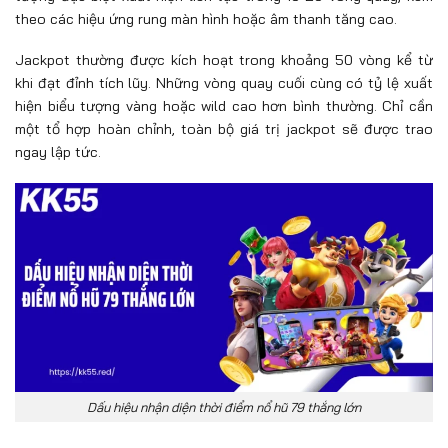
theo các hiệu ứng rung màn hình hoặc âm thanh tăng cao.
Jackpot thường được kích hoạt trong khoảng 50 vòng kể từ
khi đạt đỉnh tích lũy. Những vòng quay cuối cùng có tỷ lệ xuất
hiện biểu tượng vàng hoặc wild cao hơn bình thường. Chỉ cần
một tổ hợp hoàn chỉnh, toàn bộ giá trị jackpot sẽ được trao
ngay lập tức.
Dấu hiệu nhận diện thời điểm nổ hũ 79 thắng lớn