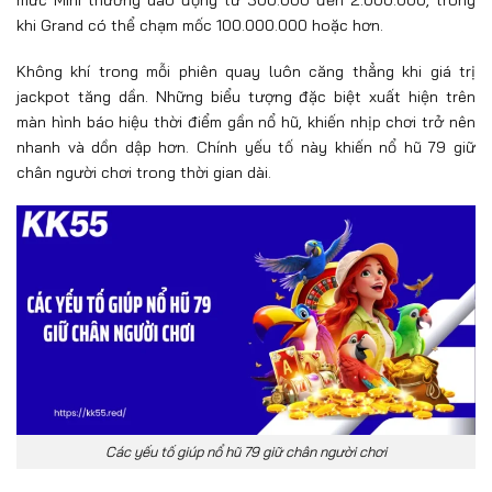
khi Grand có thể chạm mốc 100.000.000 hoặc hơn.
Không khí trong mỗi phiên quay luôn căng thẳng khi giá trị
jackpot tăng dần. Những biểu tượng đặc biệt xuất hiện trên
màn hình báo hiệu thời điểm gần nổ hũ, khiến nhịp chơi trở nên
nhanh và dồn dập hơn. Chính yếu tố này khiến nổ hũ 79 giữ
chân người chơi trong thời gian dài.
Các yếu tố giúp nổ hũ 79 giữ chân người chơi