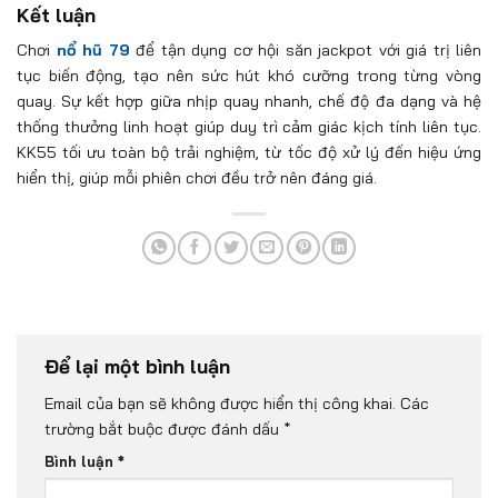
Kết luận
Chơi
nổ hũ 79
để tận dụng cơ hội săn jackpot với giá trị liên
tục biến động, tạo nên sức hút khó cưỡng trong từng vòng
quay. Sự kết hợp giữa nhịp quay nhanh, chế độ đa dạng và hệ
thống thưởng linh hoạt giúp duy trì cảm giác kịch tính liên tục.
KK55 tối ưu toàn bộ trải nghiệm, từ tốc độ xử lý đến hiệu ứng
hiển thị, giúp mỗi phiên chơi đều trở nên đáng giá.
Để lại một bình luận
Email của bạn sẽ không được hiển thị công khai.
Các
trường bắt buộc được đánh dấu
*
Bình luận
*