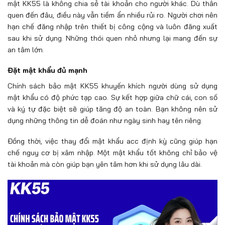
mật KK55 là không chia sẻ tài khoản cho người khác. Dù thân
quen đến đâu, điều này vẫn tiềm ẩn nhiều rủi ro. Người chơi nên
hạn chế đăng nhập trên thiết bị công cộng và luôn đăng xuất
sau khi sử dụng. Những thói quen nhỏ nhưng lại mang đến sự
an tâm lớn.
Đặt mật khẩu đủ mạnh
Chính sách bảo mật KK55 khuyến khích người dùng sử dụng
mật khẩu có độ phức tạp cao. Sự kết hợp giữa chữ cái, con số
và ký tự đặc biệt sẽ giúp tăng độ an toàn. Bạn không nên sử
dụng những thông tin dễ đoán như ngày sinh hay tên riêng.
Đồng thời, việc thay đổi mật khẩu acc định kỳ cũng giúp hạn
chế nguy cơ bị xâm nhập. Một mật khẩu tốt không chỉ bảo vệ
tài khoản mà còn giúp bạn yên tâm hơn khi sử dụng lâu dài.