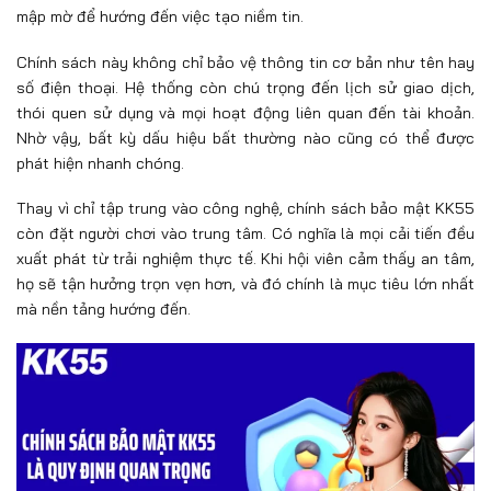
mập mờ để hướng đến việc tạo niềm tin.
Chính sách này không chỉ bảo vệ thông tin cơ bản như tên hay
số điện thoại. Hệ thống còn chú trọng đến lịch sử giao dịch,
thói quen sử dụng và mọi hoạt động liên quan đến tài khoản.
Nhờ vậy, bất kỳ dấu hiệu bất thường nào cũng có thể được
phát hiện nhanh chóng.
Thay vì chỉ tập trung vào công nghệ, chính sách bảo mật KK55
còn đặt người chơi vào trung tâm. Có nghĩa là mọi cải tiến đều
xuất phát từ trải nghiệm thực tế. Khi hội viên cảm thấy an tâm,
họ sẽ tận hưởng trọn vẹn hơn, và đó chính là mục tiêu lớn nhất
mà nền tảng hướng đến.