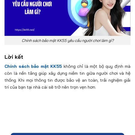
Chính sách bảo mật KK55 yêu cầu người chơi làm gì?
Lời kết
Chính sách bảo mật KK55
không chỉ là một bộ quy định mà
còn là nền tảng giúp xây dựng niềm tin giữa người chơi và hệ
thống. Khi mọi thông tin được bảo vệ an toàn, trải nghiệm giải
trí của bạn tại nhà cái sẽ trở nên trọn vẹn hơn.