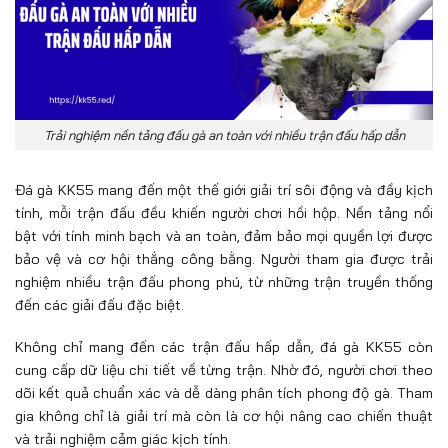
Trải nghiệm nền tảng đấu gà an toàn với nhiều trận đấu hấp dẫn
Đá gà KK55 mang đến một thế giới giải trí sôi động và đầy kịch
tính, mỗi trận đấu đều khiến người chơi hồi hộp. Nền tảng nổi
bật với tính minh bạch và an toàn, đảm bảo mọi quyền lợi được
bảo vệ và cơ hội thắng công bằng. Người tham gia được trải
nghiệm nhiều trận đấu phong phú, từ những trận truyền thống
đến các giải đấu đặc biệt.
Không chỉ mang đến các trận đấu hấp dẫn, đá gà KK55 còn
cung cấp dữ liệu chi tiết về từng trận. Nhờ đó, người chơi theo
dõi kết quả chuẩn xác và dễ dàng phân tích phong độ gà. Tham
gia không chỉ là giải trí mà còn là cơ hội nâng cao chiến thuật
và trải nghiệm cảm giác kịch tính.