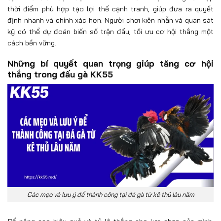
thời điểm phù hợp tạo lợi thế cạnh tranh, giúp đưa ra quyết
định nhanh và chính xác hơn. Người chơi kiên nhẫn và quan sát
kỹ có thể dự đoán biến số trận đấu, tối ưu cơ hội thắng một
cách bền vững.
Những bí quyết quan trọng giúp tăng cơ hội
thắng trong đấu gà KK55
Các mẹo và lưu ý để thành công tại đá gà từ kê thủ lâu năm