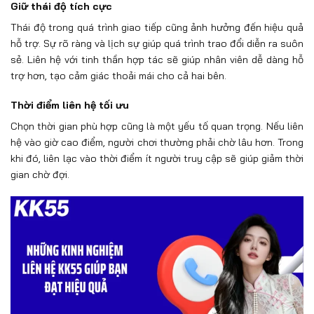
Giữ thái độ tích cực
Thái độ trong quá trình giao tiếp cũng ảnh hưởng đến hiệu quả
hỗ trợ. Sự rõ ràng và lịch sự giúp quá trình trao đổi diễn ra suôn
sẻ. Liên hệ với tinh thần hợp tác sẽ giúp nhân viên dễ dàng hỗ
trợ hơn, tạo cảm giác thoải mái cho cả hai bên.
Thời điểm liên hệ tối ưu
Chọn thời gian phù hợp cũng là một yếu tố quan trọng. Nếu liên
hệ vào giờ cao điểm, người chơi thường phải chờ lâu hơn. Trong
khi đó, liên lạc vào thời điểm ít người truy cập sẽ giúp giảm thời
gian chờ đợi.