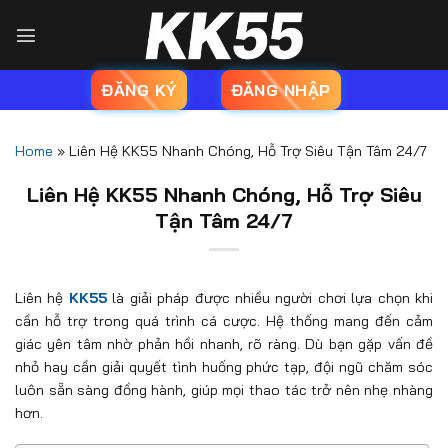
Bỏ
qua
nội
dung
ĐĂNG KÝ
ĐĂNG NHẬP
Home
»
Liên Hệ KK55 Nhanh Chóng, Hỗ Trợ Siêu Tận Tâm 24/7
Liên Hệ KK55 Nhanh Chóng, Hỗ Trợ Siêu
Tận Tâm 24/7
Liên hệ
KK55
là giải pháp được nhiều người chơi lựa chọn khi
cần hỗ trợ trong quá trình cá cược. Hệ thống mang đến cảm
giác yên tâm nhờ phản hồi nhanh, rõ ràng. Dù bạn gặp vấn đề
nhỏ hay cần giải quyết tình huống phức tạp, đội ngũ chăm sóc
luôn sẵn sàng đồng hành, giúp mọi thao tác trở nên nhẹ nhàng
hơn.