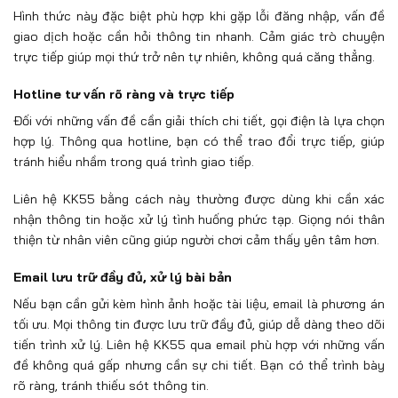
Hình thức này đặc biệt phù hợp khi gặp lỗi đăng nhập, vấn đề
giao dịch hoặc cần hỏi thông tin nhanh. Cảm giác trò chuyện
trực tiếp giúp mọi thứ trở nên tự nhiên, không quá căng thẳng.
Hotline tư vấn rõ ràng và trực tiếp
Đối với những vấn đề cần giải thích chi tiết, gọi điện là lựa chọn
hợp lý. Thông qua hotline, bạn có thể trao đổi trực tiếp, giúp
tránh hiểu nhầm trong quá trình giao tiếp.
Liên hệ KK55 bằng cách này thường được dùng khi cần xác
nhận thông tin hoặc xử lý tình huống phức tạp. Giọng nói thân
thiện từ nhân viên cũng giúp người chơi cảm thấy yên tâm hơn.
Email lưu trữ đầy đủ, xử lý bài bản
Nếu bạn cần gửi kèm hình ảnh hoặc tài liệu, email là phương án
tối ưu. Mọi thông tin được lưu trữ đầy đủ, giúp dễ dàng theo dõi
tiến trình xử lý. Liên hệ KK55 qua email phù hợp với những vấn
đề không quá gấp nhưng cần sự chi tiết. Bạn có thể trình bày
rõ ràng, tránh thiếu sót thông tin.