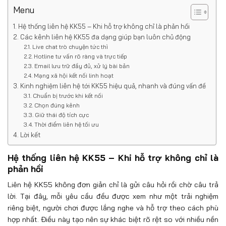
Menu
Hệ thống liên hệ KK55 – Khi hỗ trợ không chỉ là phản hồi
Các kênh liên hệ KK55 đa dạng giúp bạn luôn chủ động
Live chat trò chuyện tức thì
Hotline tư vấn rõ ràng và trực tiếp
Email lưu trữ đầy đủ, xử lý bài bản
Mạng xã hội kết nối linh hoạt
Kinh nghiệm liên hệ tới KK55 hiệu quả, nhanh và đúng vấn đề
Chuẩn bị trước khi kết nối
Chọn đúng kênh
Giữ thái độ tích cực
Thời điểm liên hệ tối ưu
Lời kết
Hệ thống liên hệ KK55 – Khi hỗ trợ không chỉ là
phản hồi
Liên hệ KK55 không đơn giản chỉ là gửi câu hỏi rồi chờ câu trả
lời. Tại đây, mỗi yêu cầu đều được xem như một trải nghiệm
riêng biệt, người chơi được lắng nghe và hỗ trợ theo cách phù
hợp nhất. Điều này tạo nên sự khác biệt rõ rệt so với nhiều nền